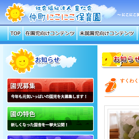
社会福祉法人 豊仁会 仲町にこにこ保育園
TOP
在園児向けコンテンツ
未就園児向けコンテンツ
お知らせ
お知らせ
すくわく
園児募集
園の特色