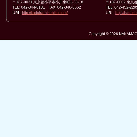
〒187-0031 東京都小平市小川東町1-38-18
〒187-0002 東
TEL: 042-344-8181 FAX: 042-346-3662
TEL: 042-452-22
URL:
http://kodaira-nikoniko.com/
URL:
http://hanak
Copyright © 2026 NAKAMACH