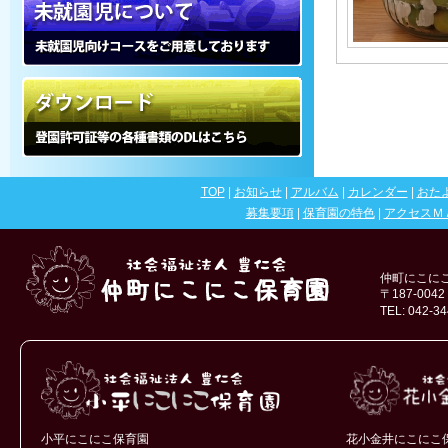
未就園児について
ダウンロード
TOP
|
お知らせ
|
アルバム
|
カレンダー
|
おた
募集要項
|
保育園の特色
|
アクセスＭ
仲町にこに
〒187-004
TEL: 042-3
小平にこにこ保育園
花小金井にこにこ